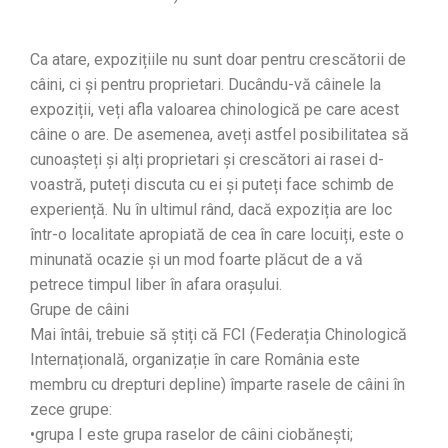
Ca atare, expozițiile nu sunt doar pentru crescătorii de
câini, ci și pentru proprietari. Ducându-vă câinele la
expoziții, veți afla valoarea chinologică pe care acest
câine o are. De asemenea, aveți astfel posibilitatea să
cunoașteți și alți proprietari și crescători ai rasei d-
voastră, puteți discuta cu ei și puteți face schimb de
experiență. Nu în ultimul rând, dacă expoziția are loc
într-o localitate apropiată de cea în care locuiți, este o
minunată ocazie și un mod foarte plăcut de a vă
petrece timpul liber în afara orașului.
Grupe de câini
Mai întâi, trebuie să știți că FCI (Federația Chinologică
Internațională, organizație în care România este
membru cu drepturi depline) împarte rasele de câini în
zece grupe:
•grupa I este grupa raselor de câini ciobănești;