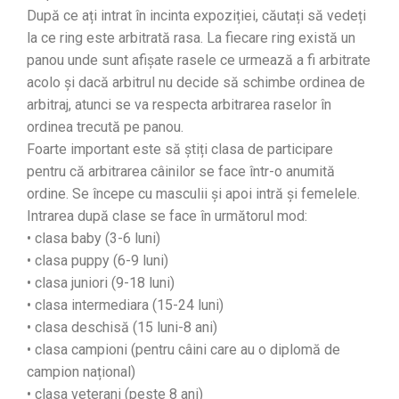
După ce ați intrat în incinta expoziției, căutați să vedeți
la ce ring este arbitrată rasa. La fiecare ring există un
panou unde sunt afișate rasele ce urmează a fi arbitrate
acolo și dacă arbitrul nu decide să schimbe ordinea de
arbitraj, atunci se va respecta arbitrarea raselor în
ordinea trecută pe panou.
Foarte important este să știți clasa de participare
pentru că arbitrarea câinilor se face într-o anumită
ordine. Se începe cu masculii și apoi intră și femelele.
Intrarea după clase se face în următorul mod:
• clasa baby (3-6 luni)
• clasa puppy (6-9 luni)
• clasa juniori (9-18 luni)
• clasa intermediara (15-24 luni)
• clasa deschisă (15 luni-8 ani)
• clasa campioni (pentru câini care au o diplomă de
campion național)
• clasa veterani (peste 8 ani)