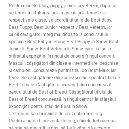
Pentru clasele baby, puppy, juniori și veterani, după ce
se termină arbitrarea și la masculi și la femele la
respectivele clase, se acordă titlurile de Best Baby,
Best Puppy, Best Junior, respectiv Best Veteran, iar
câinii câștigători merg mai departe la concursurile
speciale Best Baby în Show, Best Puppy în Show, Best
Junior în Show, Best Veteran în Show, care au loc la
sfârșitul expoziției în ringul de onoare (ringul central).
Masculii câștigători din clasele intermediare, deschise
și campionii concurează pentru titlul de Best Male, iar
femelele câștigătoare din aceleași clase pentru titlul de
Best Female. Câștigătorii acestor titluri concurează
pentru titlul de Best of Breed. Câștigătorul titlului de
Best of Breed concurează în ringul central, la sfârșitul
expoziției, pentru titlul de Best în Show.
Ce trebuie să știi înainte de prezentarea în ring
Pentru a putea fi prezentat în ring, câinele trebuie doar
să știe să meargă la pas, să fie învățat să accepte