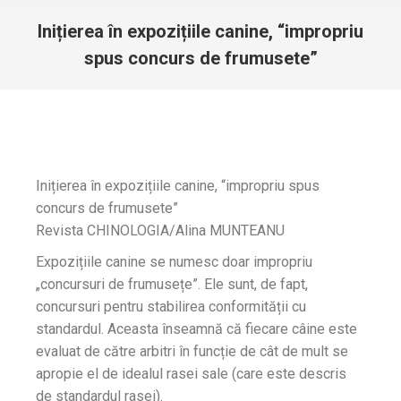
Inițierea în expozițiile canine, “impropriu
spus concurs de frumusete”
You are here:
Inițierea în expozițiile canine, “impropriu spus
concurs de frumusete”
Revista CHINOLOGIA/Alina MUNTEANU
Expozițiile canine se numesc doar impropriu
„concursuri de frumusețe”. Ele sunt, de fapt,
concursuri pentru stabilirea conformității cu
standardul. Aceasta înseamnă că fiecare câine este
evaluat de către arbitri în funcție de cât de mult se
apropie el de idealul rasei sale (care este descris
de standardul rasei).