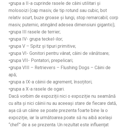
•grupa a II-a cuprinde rasele de câini utilitari și
molosoizi (cap masiv, de tip rotund sau cubic, bot
relativ scurt, buze groase și lungi, stop remarcabil; corp
masiv, puternic, atingând adesea dimensiuni gigantic);
•grupa III rasele de terrier;
•grupa IV- grupa teckel-ilor;
•grupa V – Spitz și tipuri primitive;
•grupa VI- Gonitori pentru vânat, câini de vânătoare;
•grupa VII- Pontatori, prepelicari;
•grupa VIII – Retrievers – Flushing Dogs – Câini de
apă;
•grupa a IX-a câinii de agrement, însoțitori;
•grupa a X-a rasele de ogari.
Dacă vorbim de expoziții nici o expoziție nu seamănă
cu alta și nici câinii nu au aceeași stare de fiecare dată,
așa că un câine se poate prezenta foarte bine la o
expoziție, iar la următoarea poate să nu aibă același
“chef” de a se prezenta. Un rezultat este influențat