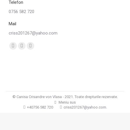
Telefon
0756 582 720
Mail
criss201267@yahoo.com
Find us on:
© Canisa Crisandre von Vlasa - 2021. Toate drepturile rezervate.
Meniu sus
+40756 582 720
criss201267@yahoo.com.