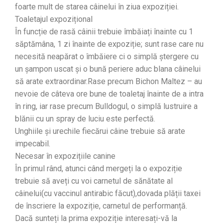
foarte mult de starea câinelui în ziua expoziției.
Toaletajul expozițional
În funcție de rasă câinii trebuie îmbăiați înainte cu 1
săptămâna, 1 zi înainte de expoziție; sunt rase care nu
necesită neapărat o îmbăiere ci o simplă ștergere cu
un șampon uscat și o bună periere aduc blana câinelui
să arate extraordinar.Rase precum Bichon Maltez – au
nevoie de câteva ore bune de toaletaj înainte de a intra
în ring, iar rase precum Bulldogul, o simplă lustruire a
blănii cu un spray de luciu este perfectă.
Unghiile și urechile fiecărui câine trebuie să arate
impecabil.
Necesar în expozițiile canine
În primul rând, atunci când mergeți la o expoziție
trebuie să aveți cu voi carnetul de sănătate al
câinelui(cu vaccinul antirabic făcut),dovada plății taxei
de înscriere la expoziție, carnetul de performanță.
Dacă sunteți la prima expoziție interesați-vă la