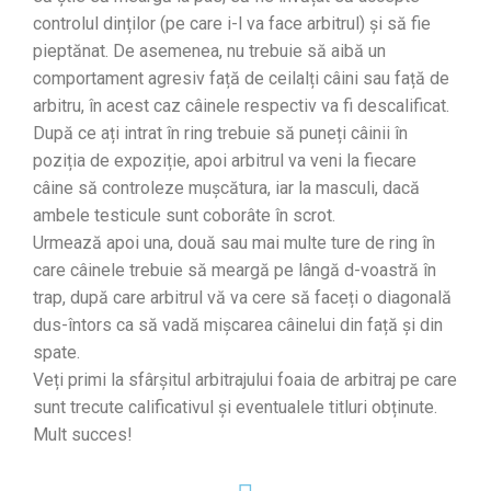
controlul dinților (pe care i-l va face arbitrul) și să fie
pieptănat. De asemenea, nu trebuie să aibă un
comportament agresiv față de ceilalți câini sau față de
arbitru, în acest caz câinele respectiv va fi descalificat.
După ce ați intrat în ring trebuie să puneți câinii în
poziția de expoziție, apoi arbitrul va veni la fiecare
câine să controleze mușcătura, iar la masculi, dacă
ambele testicule sunt coborâte în scrot.
Urmează apoi una, două sau mai multe ture de ring în
care câinele trebuie să meargă pe lângă d-voastră în
trap, după care arbitrul vă va cere să faceți o diagonală
dus-întors ca să vadă mișcarea câinelui din față și din
spate.
Veți primi la sfârșitul arbitrajului foaia de arbitraj pe care
sunt trecute calificativul și eventualele titluri obținute.
Mult succes!