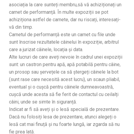
asociația la care sunteți membru,să vă achiziționați un
carnet de performanță. În multe expoziții se pot
achiziționa astfel de carnete, dar nu riscați, interesați-
vă din timp.
Carnetul de performanță este un carnet cu file unde
sunt înscrise rezultatele câinelui în expoziție, arbitrul
care a jurizat câinele, locația și data.
Alte lucruri de care aveți nevoie în cadrul unei expoziții
sunt: un castron pentru apă, apă potabilă pentru câine,
un prosop sau șervețele ca să ștergeți câinele la bot
(sunt rase care necesită acest lucru), un scaun pliabil,
eventual și o cușcă pentru câinele dumneavoastră,
cușcă unde acesta să fie ferit de contactul cu ceilalți
câini, unde se simte în siguranță.
Indicat ar fi să aveți și o lesă specială de prezentare.
Dacă nu folosiți lesa de prezentare, atunci alegeți o
lesă cat mai finuță și nu foarte lungă, iar zgarda să nu
fie prea lată.